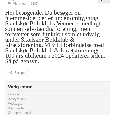
Visninger: 16887
Hej besøgende. Du besøger en
hjemmeside, der er under ombygning.
Skælskør Boldklubs Venner er nedlagt
som en selvstændig forening, men
fortsætter som funktion som et udvalg
under Skælskør Boldklub &
Idrætsforening. Vi vil i forbindelse med
Skælskør Boldklub & Idrætsforenings
100 årsjubilæum i 2024 opdaterer siden.
Så på gensyn.
Forrige
Vælg emne
Forside
Bestyrelsen
Vedtægter
Bliv medlem
Om hjemmesiden